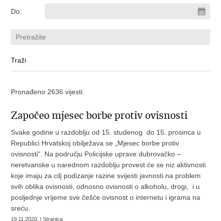
Do:
Pronađeno 2636 vijesti.
Započeo mjesec borbe protiv ovisnosti
Svake godine u razdoblju od 15. studenog do 15. prosinca u
Republici Hrvatskoj obilježava se „Mjesec borbe protiv
ovisnosti“. Na području Policijske uprave dubrovačko –
neretvanske u narednom razdoblju provest će se niz aktivnosti
koje imaju za cilj podizanje razine svijesti javnosti na problem
svih oblika ovisnosti, odnosno ovisnosti o alkoholu, drogi, i u
posljednje vrijeme sve češće ovisnost o internetu i igrama na
sreću.
19.11.2020. | Stranica