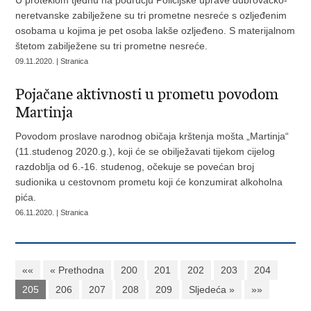
U proteklom tjednu na području Policijske uprave dubrovačko-
neretvanske zabilježene su tri prometne nesreće s ozljeđenim
osobama u kojima je pet osoba lakše ozljeđeno. S materijalnom
štetom zabilježene su tri prometne nesreće.
09.11.2020. | Stranica
Pojačane aktivnosti u prometu povodom
Martinja
Povodom proslave narodnog običaja krštenja mošta „Martinja“
(11.studenog 2020.g.), koji će se obilježavati tijekom cijelog
razdoblja od 6.-16. studenog, očekuje se povećan broj
sudionika u cestovnom prometu koji će konzumirat alkoholna
pića.
06.11.2020. | Stranica
««
« Prethodna
200
201
202
203
204
205
206
207
208
209
Sljedeća »
»»