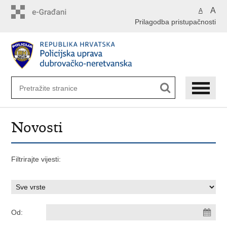
PreskoÄi
A
A
na
Prilagodba pristupačnosti
glavni
sadržaj
Novosti
Filtrirajte vijesti:
Od: