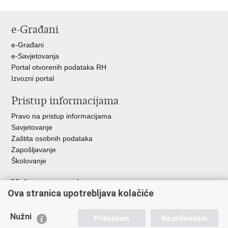
e-Građani
e-Građani
e-Savjetovanja
Portal otvorenih podataka RH
Izvozni portal
Pristup informacijama
Pravo na pristup informacijama
Savjetovanje
Zaštita osobnih podataka
Zapošljavanje
Školovanje
Važne poveznice
Ova stranica upotrebljava kolačiće
Ministarstvo unutarnjih poslova
Sindikati
Nužni
Prihvaćam
Ne prihvaćam
Udruge