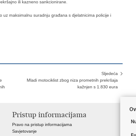
ekršajno ili kazneno sankcionirane.
no uz maksimalnu suradnju građana s djelatnicima policije i
Sljedeća
e
Mladi motociklist zbog niza prometnih prekršaja
nih
kažnjen s 1.830 eura
Ov
Pristup informacijama
V
Nu
Pravo na pristup informacijama
Min
Savjetovanje
Sin
Fu