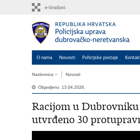
PreskoÄi
na
glavni
sadržaj
O nama
Novosti
Policijske postaje
Kontakt
Naslovnica
Novosti
Objavljeno: 13.04.2026.
Racijom u Dubrovniku 
utvrđeno 30 protuprav