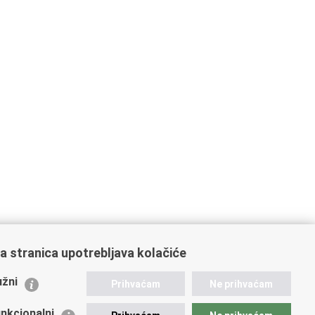
a stranica upotrebljava kolačiće
ažne poveznice
žni
Prihvaćam
Ne prihvaćam
istarstvo unutarnjih poslova
dikati
nkcionalni