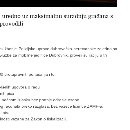
kla uredno uz maksimalnu suradnju građana s
 provodili
ski službenici Policijske uprave dubrovačko-neretvanske zajedno sa
lužbe za mobilne jedinice Dubrovnik, proveli su raciju u tri
0 protupravnih ponašanja i to:
pljenih ugovora o radu
nih pića
u noćnom izlasku bez pratnje odrasle osobe
nog računala preko razglasa, bez važeće licence ZAMP-a.
i mira
osti vezane za Zakon o fiskalizaciji.