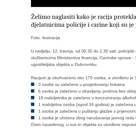
Želimo naglasiti kako je racija prote
djelatnicima policije i carine koji su je
Foto: ilustracija
U nedjelju, 12. travnja, od 00,35 do 2,30 sati, policij
službenicima Ministarstva financija, Carinske uprave - S
ugostiteljska objekta u Dubrovniku.
Racijom je obuhvaćeno oko 170 osoba, a utvrđeno je 3
3 osobe su zatečene u posjedovanju kokaina
6 osoba je zatečeno u obavljanju poslova bez sklo
18 maloljetnika je zatečeno u konzumiranju alkohol
1 maloljetna osoba (ispod 16 godina) je zatečena 
1 osoba je zatečena u puštanju glazbe s prijenos
1 osoba je uhićena zbog narušavanja javnog reda 
Osim navedenog, u sva tri objekta su utvrđene nepraviln