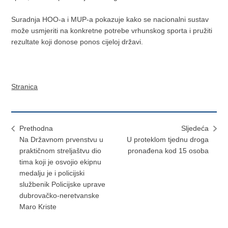
Suradnja HOO-a i MUP-a pokazuje kako se nacionalni sustav
može usmjeriti na konkretne potrebe vrhunskog sporta i pružiti
rezultate koji donose ponos cijeloj državi.
Stranica
Prethodna
Sljedeća
Na Državnom prvenstvu u
U proteklom tjednu droga
praktičnom streljaštvu dio
pronađena kod 15 osoba
tima koji je osvojio ekipnu
medalju je i policijski
službenik Policijske uprave
dubrovačko-neretvanske
Maro Kriste