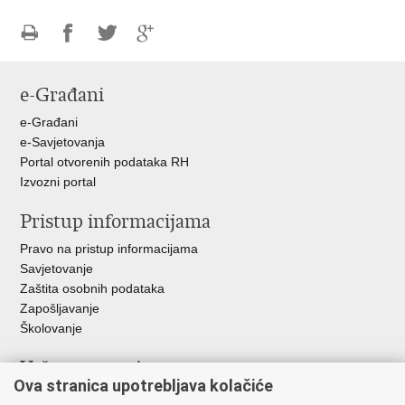
Ispiši
Podijeli
Podijeli
Podijeli
stranicu
na
na
na
e-Građani
Facebooku
Twitteru
Google
+
e-Građani
e-Savjetovanja
Portal otvorenih podataka RH
Izvozni portal
Pristup informacijama
Pravo na pristup informacijama
Savjetovanje
Zaštita osobnih podataka
Zapošljavanje
Školovanje
Važne poveznice
Ova stranica upotrebljava kolačiće
Ministarstvo unutarnjih poslova