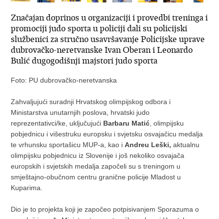
Značajan doprinos u organizaciji i provedbi treninga i
promociji judo sporta u policiji dali su policijski
službenici za stručno usavršavanje Policijske uprave
dubrovačko-neretvanske Ivan Oberan i Leonardo
Bulić dugogodišnji majstori judo sporta
Foto: PU dubrovačko-neretvanska
Zahvaljujući suradnji Hrvatskog olimpijskog odbora i
Ministarstva unutarnjih poslova, hrvatski judo
reprezentativci/ke, uključujući
Barbaru Matić
, olimpijsku
pobjednicu i višestruku europsku i svjetsku osvajačicu medalja
te vrhunsku sportašicu MUP-a, kao i
Andreu Leški,
aktualnu
olimpijsku pobjednicu iz Slovenije i još nekoliko osvajača
europskih i svjetskih medalja započeli su s treningom u
smještajno-obučnom centru granične policije Mladost u
Kuparima.
Dio je to projekta koji je započeo potpisivanjem Sporazuma o