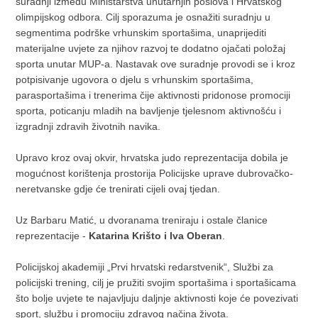
suradnji između Ministarstva unutarnjih poslova i Hrvatskog
olimpijskog odbora. Cilj sporazuma je osnažiti suradnju u
segmentima podrške vrhunskim sportašima, unaprijediti
materijalne uvjete za njihov razvoj te dodatno ojačati položaj
sporta unutar MUP-a. Nastavak ove suradnje provodi se i kroz
potpisivanje ugovora o djelu s vrhunskim sportašima,
parasportašima i trenerima čije aktivnosti pridonose promociji
sporta, poticanju mladih na bavljenje tjelesnom aktivnošću i
izgradnji zdravih životnih navika.
Upravo kroz ovaj okvir, hrvatska judo reprezentacija dobila je
mogućnost korištenja prostorija Policijske uprave dubrovačko-
neretvanske gdje će trenirati cijeli ovaj tjedan.
Uz Barbaru Matić, u dvoranama treniraju i ostale članice
reprezentacije -
Katarina Krišto i Iva Oberan
.
Policijskoj akademiji „Prvi hrvatski redarstvenik“, Službi za
policijski trening, cilj je pružiti svojim sportašima i sportašicama
što bolje uvjete te najavljuju daljnje aktivnosti koje će povezivati
sport, službu i promociju zdravog načina života.