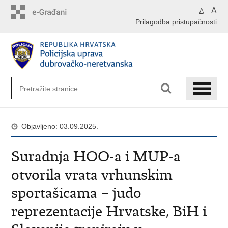
PreskoÄi
A
A
na
Prilagodba pristupačnosti
glavni
sadržaj
Objavljeno: 03.09.2025.
Suradnja HOO-a i MUP-a
otvorila vrata vrhunskim
sportašicama – judo
reprezentacije Hrvatske, BiH i