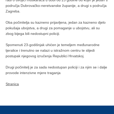
radi o dvojici muškaraca u dobi od 23 godine od kojih je jedan s
područja Dubrovačko-neretvanske županije, a drugi s područja
Zagreba.
Oba počinitelja su kazneno prijavljena, jedan za kazneno djelo
pokušaja ubojstva, a drugi za pomaganje u ubojstvu, ali su
zbog bijega bili nedostupni policiji.
Spomenuti 23-godišnjak uhićen je temeljem međunarodne
tjeralice i trenutno se nalazi u istražnom centru te slijedi
postupak njegovog izručenja Republici Hrvatskoj.
Drugi počinitelj je za sada nedostupan policiji i za njim se i dalje
provode intenzivne mjere traganja
Stranica