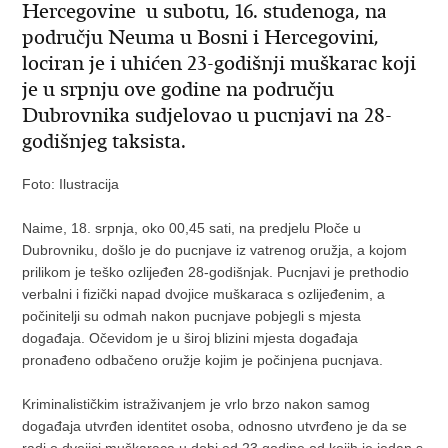
Hercegovine u subotu, 16. studenoga, na
području Neuma u Bosni i Hercegovini,
lociran je i uhićen 23-godišnji muškarac koji
je u srpnju ove godine na području
Dubrovnika sudjelovao u pucnjavi na 28-
godišnjeg taksista.
Foto: Ilustracija
Naime, 18. srpnja, oko 00,45 sati, na predjelu Ploče u
Dubrovniku, došlo je do pucnjave iz vatrenog oružja, a kojom
prilikom je teško ozlijeđen 28-godišnjak. Pucnjavi je prethodio
verbalni i fizički napad dvojice muškaraca s ozlijeđenim, a
počinitelji su odmah nakon pucnjave pobjegli s mjesta
događaja. Očevidom je u široj blizini mjesta događaja
pronađeno odbačeno oružje kojim je počinjena pucnjava.
Kriminalističkim istraživanjem je vrlo brzo nakon samog
događaja utvrđen identitet osoba, odnosno utvrđeno je da se