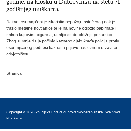
godine, na kiosku u Dubrovniku na štetu 71-
godišnjeg muškarca.
Naime, osumnjičeni je iskoristio nepažnju oštećenog dok je
tražio metalne novčanice te je na novine odložio papirnate i
nakon kupovine cigareta, udaljio se do obližnje pekarnice.
Zbog sumnje da je počinio kazneno djelo
krađe
policija protiv
osumnjičenog podnosi kaznenu prijavu nadležnom državnom
odvjetništvu.
Stranica
Copyright © 2026 Policijska uprava dubrovačko-neretvanska. Sva prava
pridržana