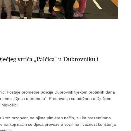
ečjeg vrtića „Palčica“ u Dubrovniku i
benici Postaje prometne policije Dubrovnik tijekom proteklih dana
 na temu „Djeca u prometu“. Predavanja su održana u Dječjem
u Mokošici.
, a kroz razgovor, na njima pimjeren način, su im prezentirana
 na koji način se djeca prevoze u vozilima i važnost korištenja
stolja.