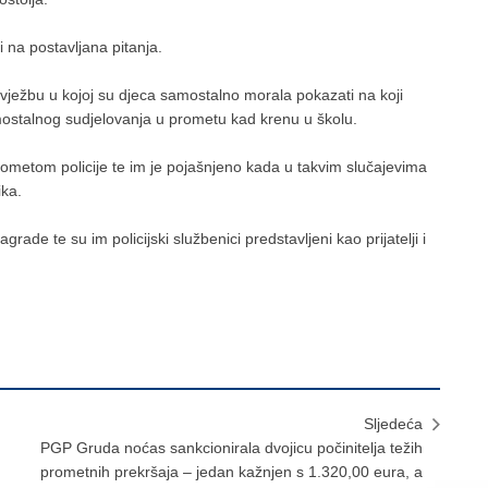
 na postavljana pitanja.
u vježbu u kojoj su djeca samostalno morala pokazati na koji
samostalnog sudjelovanja u prometu kad krenu u školu.
prometom policije te im je pojašnjeno kada u takvim slučajevima
ika.
de te su im policijski službenici predstavljeni kao prijatelji i
Sljedeća
PGP Gruda noćas sankcionirala dvojicu počinitelja težih
prometnih prekršaja – jedan kažnjen s 1.320,00 eura, a