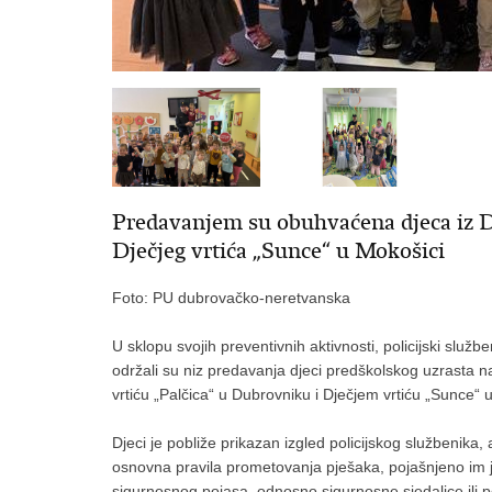
Predavanjem su obuhvaćena djeca iz Dj
Dječjeg vrtića „Sunce“ u Mokošici
Foto: PU dubrovačko-neretvanska
U sklopu svojih preventivnih aktivnosti, policijski služ
održali su niz predavanja djeci predškolskog uzrasta
vrtiću „Palčica“ u Dubrovniku i Dječjem vrtiću „Sunce“ 
Djeci je pobliže prikazan izgled policijskog službenika
osnovna pravila prometovanja pješaka, pojašnjeno im je
sigurnosnog pojasa, odnosno sigurnosne sjedalice ili po