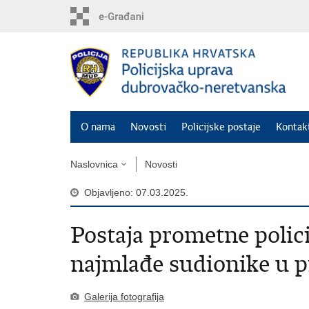
PreskoÄi
na
glavni
sadržaj
O nama
Novosti
Policijske postaje
Kontakt
Naslovnica
Novosti
Objavljeno: 07.03.2025.
Postaja prometne polici
najmlađe sudionike u 
Galerija fotografija