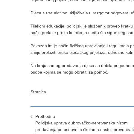
Djeca su se aktivno uključivala u razgovor odgovarajući
Tijekom edukacije, policijski je službenik proveo kratk
način prelaze preko kolnika, a u cilju što sigurnijeg 
Pokazan im je način fizičkog upravljanja i reguliranja 
smiju prelaziti preko pješačkog prijelaza, odnosno koln
Na kraju samog predavanja djeca su dobila prigodne nagra
osobe kojima se mogu obratiti za pomoć.
Stranica
Prethodna
Policijska uprava dubrovačko-neretvanska nizom
predavanja po osnovnim školama nastoji prevenirati