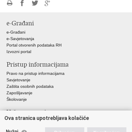
Ispiši
Podijeli
Podijeli
Podijeli
stranicu
na
na
na
e-Građani
Facebooku
Twitteru
Google
+
e-Građani
e-Savjetovanja
Portal otvorenih podataka RH
Izvozni portal
Pristup informacijama
Pravo na pristup informacijama
Savjetovanje
Zaštita osobnih podataka
Zapošljavanje
Školovanje
Važne poveznice
Ova stranica upotrebljava kolačiće
Ministarstvo unutarnjih poslova
Sindikati
Nužni