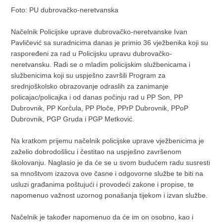
Foto: PU dubrovačko-neretvanska
Načelnik Policijske uprave dubrovačko-neretvanske Ivan
Pavličević sa suradnicima danas je primio 36 vježbenika koji su
raspoređeni za rad u Policijsku upravu dubrovačko-
neretvansku. Radi se o mladim policijskim službenicama i
službenicima koji su uspješno završili Program za
srednjoškolsko obrazovanje odraslih za zanimanje
policajac/policajka i od danas počinju rad u PP Son, PP
Dubrovnik, PP Korčula, PP Ploče, PPrP Dubrovnik, PPoP
Dubrovnik, PGP Gruda i PGP Metković.
Na kratkom prijemu načelnik policijske uprave vježbenicima je
zaželio dobrodošlicu i čestitao na uspješno završenom
školovanju. Naglasio je da će se u svom budućem radu susresti
sa mnoštvom izazova ove časne i odgovorne službe te biti na
usluzi građanima poštujući i provodeći zakone i propise, te
napomenuo važnost uzornog ponašanja tijekom i izvan službe.
Načelnik je također napomenuo da će im on osobno, kao i