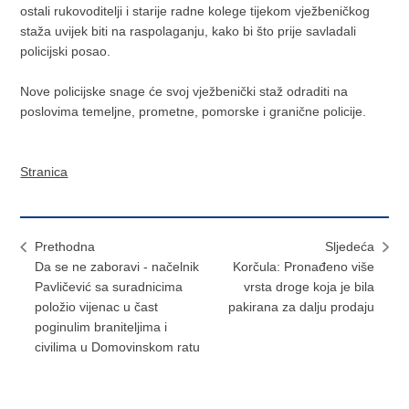
ostali rukovoditelji i starije radne kolege tijekom vježbeničkog
staža uvijek biti na raspolaganju, kako bi što prije savladali
policijski posao.
Nove policijske snage će svoj vježbenički staž odraditi na
poslovima temeljne, prometne, pomorske i granične policije.
Stranica
Prethodna
Sljedeća
Da se ne zaboravi - načelnik
Korčula: Pronađeno više
Pavličević sa suradnicima
vrsta droge koja je bila
položio vijenac u čast
pakirana za dalju prodaju
poginulim braniteljima i
civilima u Domovinskom ratu