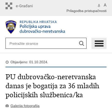
PreskoÄi
A
A
na
Prilagodba pristupačnosti
glavni
sadržaj
Objavljeno: 01.10.2024.
PU dubrovačko-neretvanska
danas je bogatija za 36 mladih
policijskih službenica/ka
Galerija fotografija