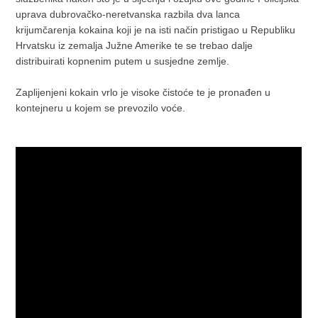
uprava dubrovačko-neretvanska razbila dva lanca
krijumčarenja kokaina koji je na isti način pristigao u Republiku
Hrvatsku iz zemalja Južne Amerike te se trebao dalje
distribuirati kopnenim putem u susjedne zemlje.
Zaplijenjeni kokain vrlo je visoke čistoće te je pronađen u
kontejneru u kojem se prevozilo voće.