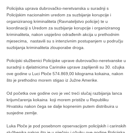
Policijska uprava dubrovačko-neretvanska u suradnji s
Policijskim nacionalnim uredom za suzbijanje korupcije i
organiziranog kriminaliteta (Ravnateljstvo policije) te u
koordinaciji s Uredom za suzbijanje korupcije i organiziranog
kriminaliteta, nakon uspješno odrađenih akcija u prethodnim
mjesecima, nastavili su s intenzivnim postupanjem u području
suzbijanja kriminaliteta zlouporabe droga.
Policijski službenici Policijske uprave dubrovačko-neretvanske u
suradnji s djelatnicima Carinske uprave zaplijenili su 30. ožujka
ove godine u Luci Ploče 574.869,00 kilograma kokaina, nakon
što je prethodno morem stigao iz Južne Amerike.
Od početka ove godine ovo je već treći slučaj razbijanja lanca
krijumčarenja kokaina koji morem pristiže u Republiku
Hrvatsku nakon čega se dalje kopnenim putem distribuira u
susjedne zemlje.
Luka Ploče je pod posebnom opservacijom policijskih i carinskih
službenika nakon što je u siječnju i ožujku ove godine Policijska