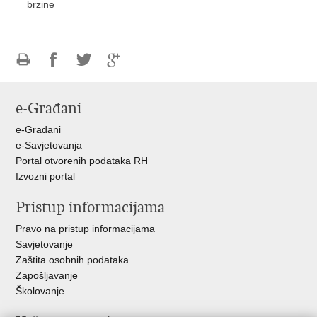
brzine
Ispiši
Podijeli
Podijeli
Podijeli
stranicu
na
na
na
e-Građani
Facebooku
Twitteru
Google
+
e-Građani
e-Savjetovanja
Portal otvorenih podataka RH
Izvozni portal
Pristup informacijama
Pravo na pristup informacijama
Savjetovanje
Zaštita osobnih podataka
Zapošljavanje
Školovanje