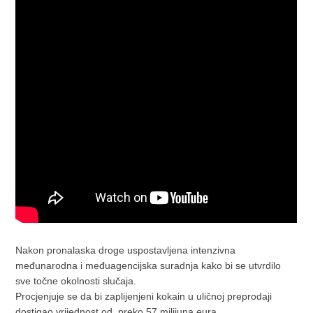
Nakon pronalaska droge uspostavljena intenzivna
međunarodna i međuagencijska suradnja kako bi se utvrdilo
sve točne okolnosti slučaja.
Procjenjuje se da bi zaplijenjeni kokain u uličnoj preprodaji
dostigao vrijednost od preko 57 milijuna eura.