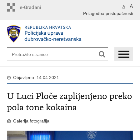
PreskoÄi
A
A
na
Prilagodba pristupačnosti
glavni
sadržaj
Objavljeno: 14.04.2021.
U Luci Ploče zaplijenjeno preko
pola tone kokaina
Galerija fotografija