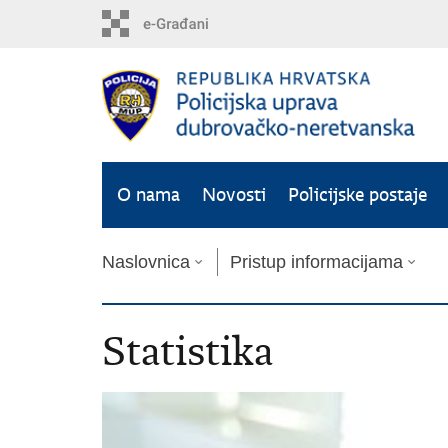
PreskoÄi
na
glavni
sadržaj
O nama
Novosti
Policijske postaje
Naslovnica
Pristup informacijama
Statistika